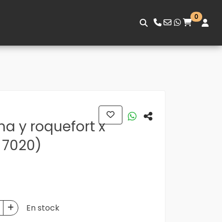
0
a y roquefort x
. 7020)
En stock