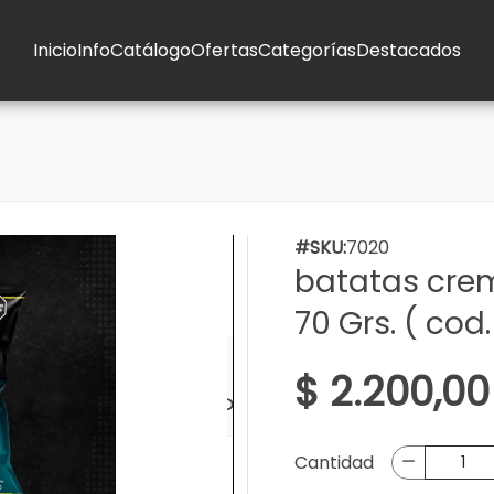
Inicio
Info
Catálogo
Ofertas
Categorías
Destacados
#SKU:
7020
batatas crem
70 Grs. ( cod
$ 2.200,00
Cantidad