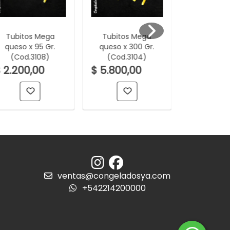
Tubitos Mega
Tubitos Mega
Tostaditas 
queso x 95 Gr.
queso x 300 Gr.
sabor c
(Cod.3108)
(Cod.3104)
quesos x 
(Cod.8
 2.200,00
$ 5.800,00
$ 1.900,
ventas@congeladosya.com
+542214200000