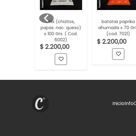
signos x 75
mix (chizitos,
batatas paprika
Cod.2202)
papas. nac. queso)
ahumada x 70 Grs
x 100 Grs. ( Cod.
(cod. 7021)
6002)
0,00
$ 2.200,00
$ 2.200,00
Inicio
Info