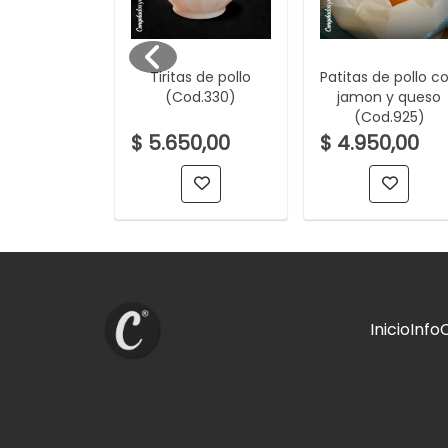
as marinas
Tiritas de pollo
Patitas de pollo c
merluza
(Cod.330)
jamon y queso
d.1904)
(Cod.925)
0,00
$ 5.650,00
$ 4.950,00
Inicio
Info