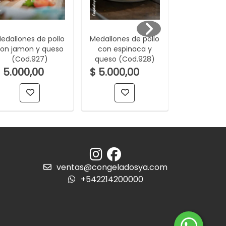
edallones de pollo
Medallones de pollo
Medallones 
on jamon y queso
con espinaca y
(Cod.9
(Cod.927)
queso (Cod.928)
 5.000,00
$ 5.000,00
$ 4.100,
ventas@congeladosya.com
+542214200000