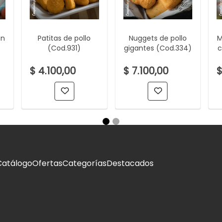
on
Patitas de pollo
Nuggets de pollo
M
(Cod.931)
gigantes (Cod.334)
c
$ 4.100,00
$ 7.100,00
$
Catálogo
Ofertas
Categorías
Destacados