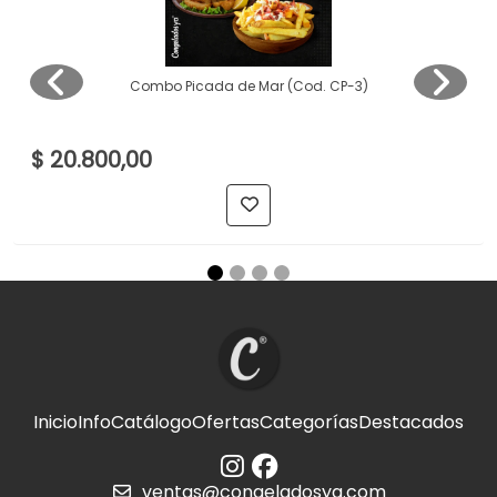
Combo Picada de Mar (Cod. CP-3)
$ 20.800,00
Inicio
Info
Catálogo
Ofertas
Categorías
Destacados
ventas@congeladosya.com