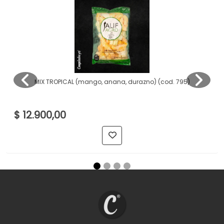
MIX TROPICAL (mango, anana, durazno) (cod. 795)
$ 12.900,00