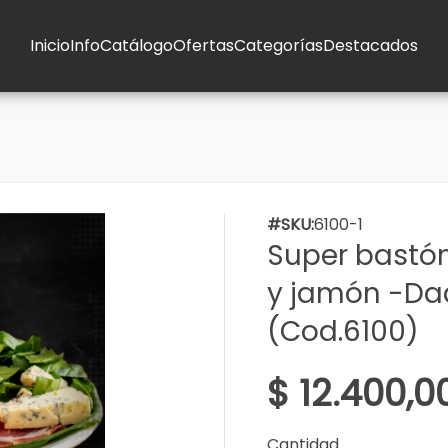
Inicio
Info
Catálogo
Ofertas
Categorías
Destacados
#SKU:
6100-1
Super bastón
y jamón -Da
(Cod.6100)
$ 12.400,0
Cantidad