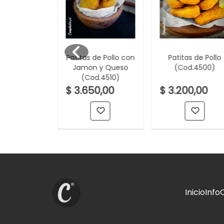
de Merluza
Patitas de Pollo con
Patitas de Pollo
e con finas
Jamon y Queso
(Cod.4500)
 (Cod.3020)
(Cod.4510)
00,00
$ 3.650,00
$ 3.200,00
Inicio
Info