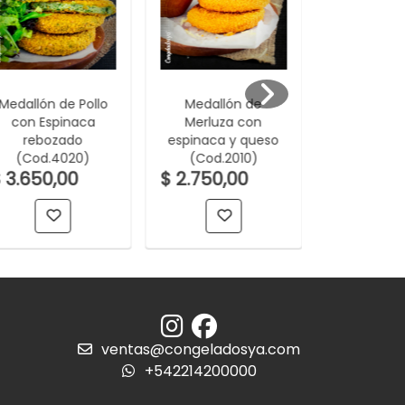
Medallón de Pollo
Medallón de
Medallón Na
con Espinaca
Merluza con
Pollo Re
rebozado
espinaca y queso
(Cod.4
(Cod.4020)
(Cod.2010)
$ 3.200,
 3.650,00
$ 2.750,00
ventas@congeladosya.com
+542214200000