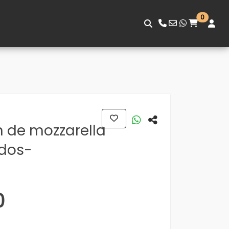
0
 de mozzarella
dos-
0