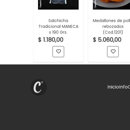
Salchicha
Medallones de pol
Tradicional MANECA
rebozados
x 190 Grs.
(Cod.1201)
$ 1.180,00
$ 5.060,00
Inicio
Info