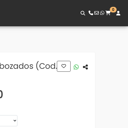
0
ebozados (Cod.
0