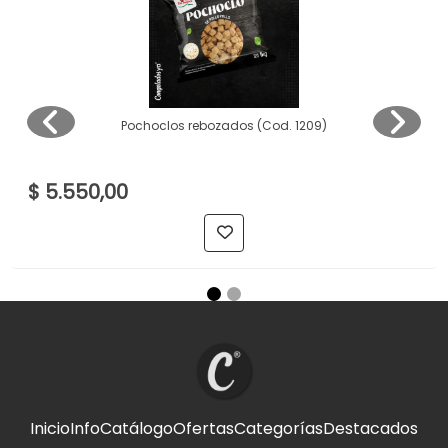
Pochoclos rebozados (Cod. 1209)
$ 5.550,00
Inicio
Info
Catálogo
Ofertas
Categorías
Destacados